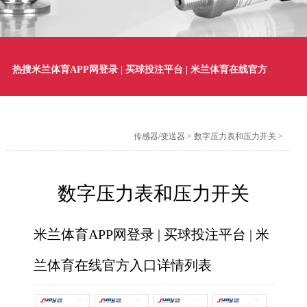
热搜米兰体育APP网登录 | 买球投注平台 | 米兰体育在线官方入口：
传感器/变送器
>
数字压力表和压力开关
>
数字压力表和压力开关
米兰体育APP网登录 | 买球投注平台 | 米
兰体育在线官方入口详情列表